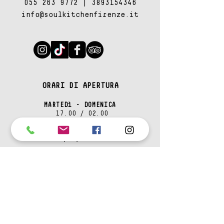
055 263 9772
|
3893154346
info@soulkitchenfirenze.it
ORARI DI APERTURA
MARTEDì - DOMENICA
17.00 / 02.00
TUESDAY - SUNDAY
5 pm / 2 am
ADDRESS
Via de' Benci, 34R, 50122 Firenze
FIND​ US