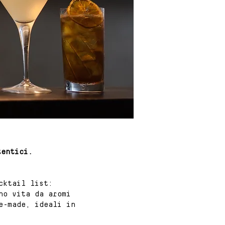
tentici.
ocktail list:
no vita da aromi
e-made, ideali in